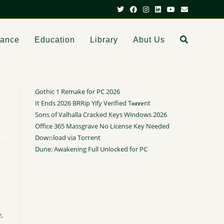
dance
Education
Library
Abut Us
Gothic 1 Remake for PC 2026
It Ends 2026 BRRip Yify Verified T𝐨𝐫𝐫𝐞nt
Sons of Valhalla Cracked Keys Windows 2026
Office 365 Massgrave No License Key Needed
Dow𝚗load via Torгent
Dune: Awakening Full Unlocked for PC
,