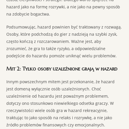
hazard jako na formę rozrywki, a nie jako na pewny sposób
na zdobycie bogactwa.
Podsumowując, hazard powinien być traktowany z rozwagą.
Osoby, które podchodzą do gier z nadzieją na szybki zysk,
często kończą z rozczarowaniem. Ważne jest, aby
zrozumieć, że gra to także ryzyko, a odpowiedzialne
podejście do hazardu pomoże uniknąć wielu problemów.
Mit 2: Tylko osoby uzależnione grają w hazard
Innym powszechnym mitem jest przekonanie, że hazard
jest domeną wyłącznie osób uzależnionych. Choć
uzależnienie od hazardu jest poważnym problemem,
dotyczy ono stosunkowo niewielkiego odsetka graczy. W
rzeczywistości wiele osób gra w hazard rekreacyjnie,
traktując to jako sposób na relaks i rozrywkę, a nie jako
źródło problemów finansowych czy emocjonalnych.