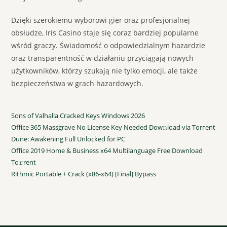
Dzięki szerokiemu wyborowi gier oraz profesjonalnej
obsłudze, Iris Casino staje się coraz bardziej popularne
wśród graczy. Świadomość o odpowiedzialnym hazardzie
oraz transparentność w działaniu przyciągają nowych
użytkowników, którzy szukają nie tylko emocji, ale także
bezpieczeństwa w grach hazardowych.
Sons of Valhalla Cracked Keys Windows 2026
Office 365 Massgrave No License Key Needed Dow𝚗load via Torгent
Dune: Awakening Full Unlocked for PC
Office 2019 Home & Business x64 Multilanguage Frее Download
To𝚛rent
Rithmic Portable + Crack (x86-x64) [Final] Bypass