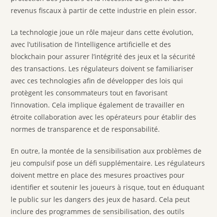
revenus fiscaux à partir de cette industrie en plein essor.
La technologie joue un rôle majeur dans cette évolution,
avec l’utilisation de l’intelligence artificielle et des
blockchain pour assurer l’intégrité des jeux et la sécurité
des transactions. Les régulateurs doivent se familiariser
avec ces technologies afin de développer des lois qui
protègent les consommateurs tout en favorisant
l’innovation. Cela implique également de travailler en
étroite collaboration avec les opérateurs pour établir des
normes de transparence et de responsabilité.
En outre, la montée de la sensibilisation aux problèmes de
jeu compulsif pose un défi supplémentaire. Les régulateurs
doivent mettre en place des mesures proactives pour
identifier et soutenir les joueurs à risque, tout en éduquant
le public sur les dangers des jeux de hasard. Cela peut
inclure des programmes de sensibilisation, des outils