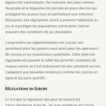
légaux très sophistiqués. Par exemple, des pays comme
l’Australie et le Royaume-Uni ont mis en place des lois qui
protègent les joueurs tout en permettant une industrie
florissante. Ces régulations visent à prévenir l’addiction au
jeu et à protéger les populations vulnérables, tout en
assurant des conditions de jeu équitables.
Comprendre ces réglementations est crucial, non
seulement pour les joueurs mais aussi pour les opérateurs
de casinos et les investisseurs potentiels. Cette diversité
législative est souvent le reflet des priorités sociétales de
chaque nation, et il est intéressant de voir comment ces lois
s’adaptent aux nouvelles tendances comme les casinos en
ligne et les paris sportifs.
Régulations en Europe
En Europe, la régulation des jeux de hasard est
particulièrement avancée. Les pays membres de l’Union