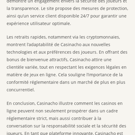
démontre un engagement envers la sécurité des joueurs et
la transparence. Le site propose des mesures de protection,
ainsi qu’un service client disponible 24/7 pour garantir une
expérience utilisateur optimale.
Les retraits rapides, notamment via les cryptomonnaies,
montrent l’adaptabilité de Casinacho aux nouvelles
technologies et aux préférences des joueurs. En offrant des
bonus de bienvenue attractifs, Casinacho attire une
clientèle variée, tout en respectant les exigences légales en
matière de jeux en ligne. Cela souligne l’importance de la
conformité réglementaire dans un marché de plus en plus
concurrentiel.
En conclusion, Casinacho illustre comment les casinos en
ligne peuvent non seulement prospérer dans un cadre
réglementaire strict, mais aussi contribuer à la
conversation sur la responsabilité sociale et la sécurité des
joueurs. En tant que plateforme innovante, Casinacho est