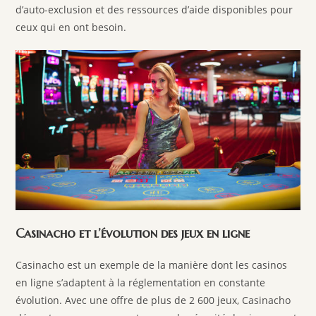
d’auto-exclusion et des ressources d’aide disponibles pour
ceux qui en ont besoin.
Casinacho et l’évolution des jeux en ligne
Casinacho est un exemple de la manière dont les casinos
en ligne s’adaptent à la réglementation en constante
évolution. Avec une offre de plus de 2 600 jeux, Casinacho