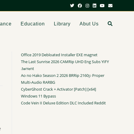
dance
Education
Library
Abut Us
Office 2019 Debloated Installer EXE magnet
The Last Sunrise 2026 CAMRip UHD Eng Subs YIFY
.t𝐨rr𝐞nt
Ao no Hako Season 2 2026 BRRip 2160𝚙 Proper
Multi-Audio RARBG
CyberGhost Crack + Activator [Patch] [x64]
Windows 11 Bypass
Code Vein II Deluxe Edition DLC Included Reddit
e