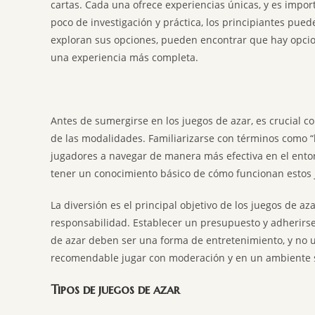
cartas. Cada una ofrece experiencias únicas, y es impo
poco de investigación y práctica, los principiantes pue
exploran sus opciones, pueden encontrar que hay opci
una experiencia más completa.
Antes de sumergirse en los juegos de azar, es crucial c
de las modalidades. Familiarizarse con términos como “
jugadores a navegar de manera más efectiva en el entor
tener un conocimiento básico de cómo funcionan estos 
La diversión es el principal objetivo de los juegos de a
responsabilidad. Establecer un presupuesto y adherirse
de azar deben ser una forma de entretenimiento, y no un
recomendable jugar con moderación y en un ambiente 
Tipos de juegos de azar