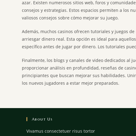
azar. Existen numerosos sitios web, foros y comunidade
consejos y estrategias. Estos espacios permiten a los n
valiosos consejos sobre cómo mejorar su juego.
Además, muchos casinos ofrecen tutoriales y juegos de d
arriesgar dinero real. Esta opción es ideal para aquello
específico antes de jugar por dinero. Los tutoriales p
Finalmente, los blogs y canales de video dedicados al j
proporcionar análisis en profundidad, reseñas de casino
principiantes que buscan mejorar sus habilidades. Uni
los nuevos jugadores a estar mejor preparados.
About Us
Vivamus consectetuer risus tortor