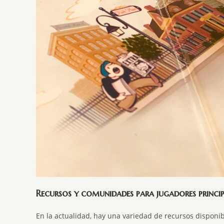
Recursos y comunidades para jugadores princip
En la actualidad, hay una variedad de recursos disponib