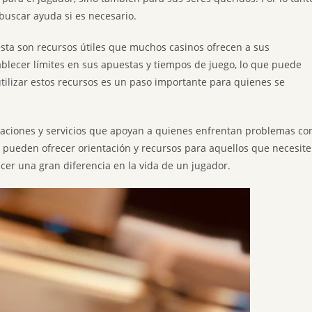
buscar ayuda si es necesario.
esta son recursos útiles que muchos casinos ofrecen a sus
ablecer límites en sus apuestas y tiempos de juego, lo que puede
ilizar estos recursos es un paso importante para quienes se
aciones y servicios que apoyan a quienes enfrentan problemas co
e pueden ofrecer orientación y recursos para aquellos que necesit
cer una gran diferencia en la vida de un jugador.