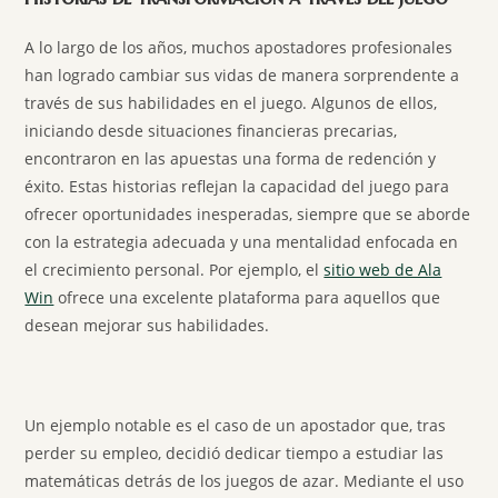
A lo largo de los años, muchos apostadores profesionales
han logrado cambiar sus vidas de manera sorprendente a
través de sus habilidades en el juego. Algunos de ellos,
iniciando desde situaciones financieras precarias,
encontraron en las apuestas una forma de redención y
éxito. Estas historias reflejan la capacidad del juego para
ofrecer oportunidades inesperadas, siempre que se aborde
con la estrategia adecuada y una mentalidad enfocada en
el crecimiento personal. Por ejemplo, el
sitio web de Ala
Win
ofrece una excelente plataforma para aquellos que
desean mejorar sus habilidades.
Un ejemplo notable es el caso de un apostador que, tras
perder su empleo, decidió dedicar tiempo a estudiar las
matemáticas detrás de los juegos de azar. Mediante el uso