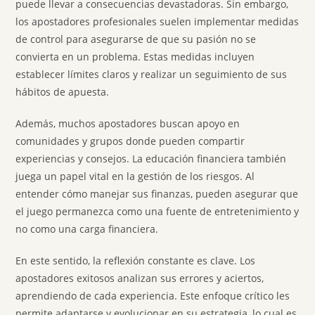
puede llevar a consecuencias devastadoras. Sin embargo,
los apostadores profesionales suelen implementar medidas
de control para asegurarse de que su pasión no se
convierta en un problema. Estas medidas incluyen
establecer límites claros y realizar un seguimiento de sus
hábitos de apuesta.
Además, muchos apostadores buscan apoyo en
comunidades y grupos donde pueden compartir
experiencias y consejos. La educación financiera también
juega un papel vital en la gestión de los riesgos. Al
entender cómo manejar sus finanzas, pueden asegurar que
el juego permanezca como una fuente de entretenimiento y
no como una carga financiera.
En este sentido, la reflexión constante es clave. Los
apostadores exitosos analizan sus errores y aciertos,
aprendiendo de cada experiencia. Este enfoque crítico les
permite adaptarse y evolucionar en su estrategia, lo cual es