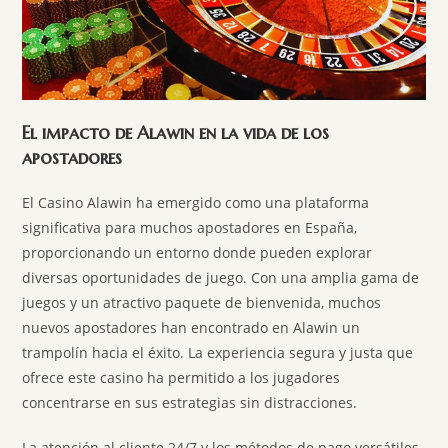
El impacto de Alawin en la vida de los
apostadores
El Casino Alawin ha emergido como una plataforma
significativa para muchos apostadores en España,
proporcionando un entorno donde pueden explorar
diversas oportunidades de juego. Con una amplia gama de
juegos y un atractivo paquete de bienvenida, muchos
nuevos apostadores han encontrado en Alawin un
trampolín hacia el éxito. La experiencia segura y justa que
ofrece este casino ha permitido a los jugadores
concentrarse en sus estrategias sin distracciones.
La atención al cliente 24/7 y los métodos de pago versátiles