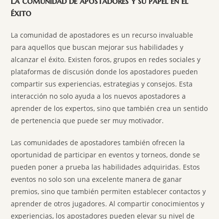
La comunidad de apostadores y su papel en el
éxito
La comunidad de apostadores es un recurso invaluable
para aquellos que buscan mejorar sus habilidades y
alcanzar el éxito. Existen foros, grupos en redes sociales y
plataformas de discusión donde los apostadores pueden
compartir sus experiencias, estrategias y consejos. Esta
interacción no solo ayuda a los nuevos apostadores a
aprender de los expertos, sino que también crea un sentido
de pertenencia que puede ser muy motivador.
Las comunidades de apostadores también ofrecen la
oportunidad de participar en eventos y torneos, donde se
pueden poner a prueba las habilidades adquiridas. Estos
eventos no solo son una excelente manera de ganar
premios, sino que también permiten establecer contactos y
aprender de otros jugadores. Al compartir conocimientos y
experiencias, los apostadores pueden elevar su nivel de