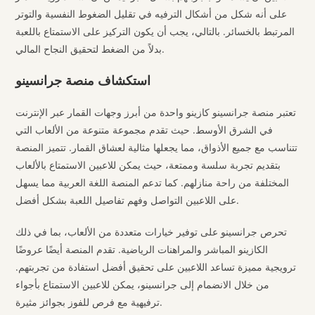
على أنه شكل من أشكال الترفيه في تقليل الضغوط النفسية والتوتر
المرتبط بالخسائر. بالتالي، يجب أن يكون التركيز على الاستمتاع باللعبة
بدلاً من الضغط لتحقيق النجاح المالي.
استكشاف منصة جرانسينو
تعتبر منصة جرانسينو كازينو واحدة من أبرز وجهات القمار عبر الإنترنت
في الشرق الأوسط. حيث تقدم مجموعة متنوعة من الألعاب التي
تتناسب مع جميع الأذواق، مما يجعلها مثالية لعشاق القمار. تتميز المنصة
بتقديم تجربة سلسة وممتعة، حيث يمكن للاعبين الاستمتاع بالألعاب
المختلفة من راحة منازلهم. كما تدعم المنصة اللغة العربية مما يسهل
على اللاعبين التواصل وفهم تفاصيل اللعبة بشكل أفضل.
تحرص جرانسينو على توفير خيارات متعددة من الألعاب، بما في ذلك
الكازينو المباشر والمراهنات الرياضية. تقدم المنصة أيضًا عروضًا
ترويجية مميزة تساعد اللاعبين على تحقيق أفضل استفادة من تجربتهم.
من خلال الانضمام إلى جرانسينو، يمكن للاعبين الاستمتاع بأجواء
ترفيهية مع فرص للفوز بجوائز مثيرة.