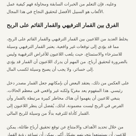
وعليه، فإن التعلم من الخبرات السابقة ومحاولة فهم كيفية عمل
الألعاب هو السبيل الأفضل لتحقيق النجاح في هذا المجال.
الفرق بين القمار الترفيهي والقمار القائم على الربح
يخلط العديد من اللاعبين بين القمار الترفيهي والقمار القائم على الربح،
مما قد يؤدي إلى توقعات غير واقعية. يعتبر القمار الترفيهي وسيلة
للاسترخاء والاستمتاع، حيث يلعب اللاعبون للأغراض الترفيهية وليس
بالضرورة لتحقيق أرباح. من المهم أن يدرك اللاعبون أن القمار قد يؤدي
إلى خسائر، ولا يجب أن يصبح وسيلة لكسب المال.
على العكس من ذلك، يعتقد البعض أن بإمكانهم جعل القمار مصدر دخل
رئيسي. هذا المفهوم يعد مغريًا ولكنه غير واقعي في معظم الحالات.
ينبغي للاعبين أن يفهموا أن هناك مخاطر كبيرة مرتبطة بالقمار وأن
الفرص في الربح ليست مضمونة. لذلك، يُفضل أن ينظر اللاعبون إلى
القمار كأداة للترفيه بدلًا من وسيلة للربح المالي.
من خلال تحديد الأهداف والامتناع عن توقع تحقيق أرباح طائلة، يمكن
للاعبين أن يستمتعوا بتجربتهم بشكل أكبر. يمكن أن تساعد رؤية القمار