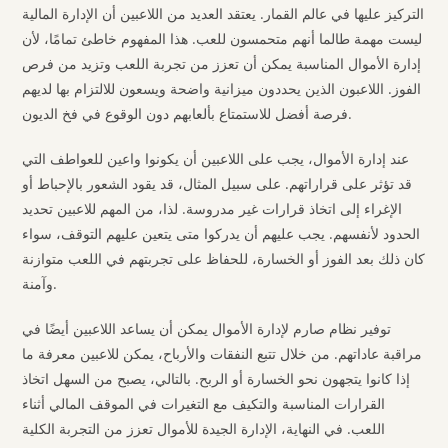
التركيز عليها في عالم القمار. يعتقد العديد من اللاعبين أن الإدارة المالية
ليست مهمة طالما أنهم متحمسون للعب. هذا المفهوم خاطئ تمامًا، لأن
إدارة الأموال المناسبة يمكن أن تعزز من تجربة اللعب وتزيد من فرص
الفوز. اللاعبون الذين يحددون ميزانية واضحة ويسعون للالتزام بها لديهم
فرصة أفضل للاستمتاع بألعابهم دون الوقوع في فخ الديون.
عند إدارة الأموال، يجب على اللاعبين أن يكونوا واعين للعواطف التي
قد تؤثر على قراراتهم. على سبيل المثال، قد يقود الشعور بالإحباط أو
الإغراء إلى اتخاذ قرارات غير مدروسة. لذا، من المهم للاعبين تحديد
الحدود لأنفسهم. يجب عليهم أن يدركوا متى يتعين عليهم التوقف، سواء
كان ذلك بعد الفوز أو الخسارة، للحفاظ على تجربتهم في اللعب متوازنة
وآمنة.
توفير نظام صارم لإدارة الأموال يمكن أن يساعد اللاعبين أيضًا في
مراقبة عاداتهم. من خلال تتبع النفقات والأرباح، يمكن للاعبين معرفة ما
إذا كانوا يتجهون نحو الخسارة أو الربح. بالتالي، يصبح من السهل اتخاذ
القرارات المناسبة والتكيف مع التغيرات في الموقف المالي أثناء
اللعب. في النهاية، الإدارة الجيدة للأموال تعزز من التجربة الكلية