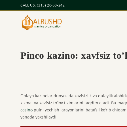
CALL US: (315) 20-50-242
Pinco kazino: xavfsiz to’
Onlayn kazinolar dunyosida xavfsizlik va qulaylik alohid
xizmat va xavfsiz to’lov tizimlarini taqdim etadi. Bu maq
casino
pulni yechish jarayonlarini batafsil ko’rib chiqamiz
yanada yaxshilaydi.