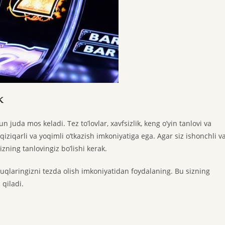
k
 juda mos keladi. Tez to’lovlar, xavfsizlik, keng o’yin tanlovi va
 qiziqarli va yoqimli o’tkazish imkoniyatiga ega. Agar siz ishonchli v
izning tanlovingiz bo’lishi kerak.
utuqlaringizni tezda olish imkoniyatidan foydalaning. Bu sizning
 qiladi.