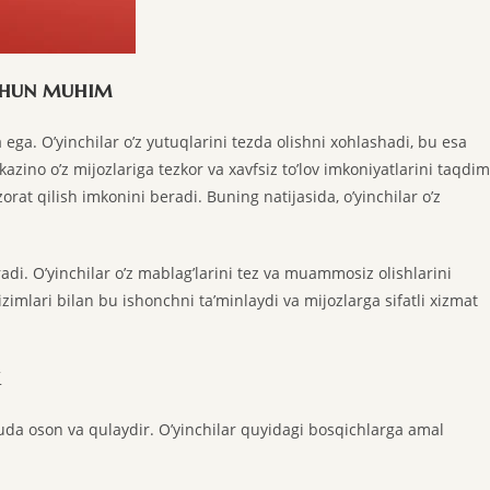
chun muhim
ga. O’yinchilar o’z yutuqlarini tezda olishni xohlashadi, bu esa
 kazino o’z mijozlariga tezkor va xavfsiz to’lov imkoniyatlarini taqdim
zorat qilish imkonini beradi. Buning natijasida, o’yinchilar o’z
radi. O’yinchilar o’z mablag’larini tez va muammosiz olishlarini
izimlari bilan bu ishonchni ta’minlaydi va mijozlarga sifatli xizmat
 juda oson va qulaydir. O’yinchilar quyidagi bosqichlarga amal