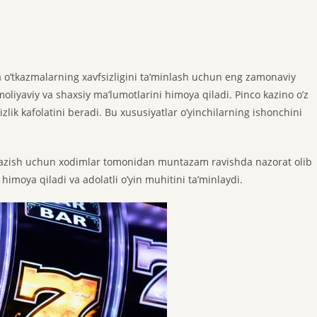
ha o’tkazmalarning xavfsizligini ta’minlash uchun eng zamonaviy
 moliyaviy va shaxsiy ma’lumotlarini himoya qiladi. Pinco kazino o’z
sizlik kafolatini beradi. Bu xususiyatlar o’yinchilarning ishonchini
o’tkazish uchun xodimlar tomonidan muntazam ravishda nazorat olib
 himoya qiladi va adolatli o’yin muhitini ta’minlaydi.