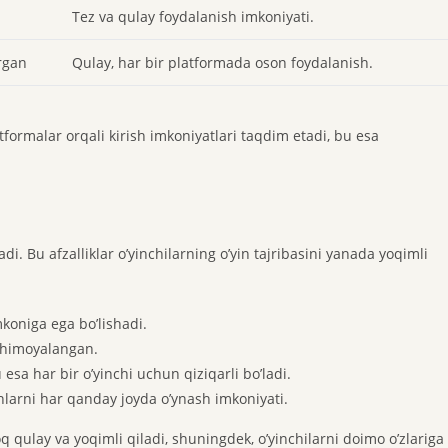
Tez va qulay foydalanish imkoniyati.
irgan
Qulay, har bir platformada oson foydalanish.
atformalar orqali kirish imkoniyatlari taqdim etadi, bu esa
adi. Bu afzalliklar o’yinchilarning o’yin tajribasini yanada yoqimli
imkoniga ega bo’lishadi.
iq himoyalangan.
 esa har bir o’yinchi uchun qiziqarli bo’ladi.
nlarni har qanday joyda o’ynash imkoniyati.
oq qulay va yoqimli qiladi, shuningdek, o’yinchilarni doimo o’zlariga