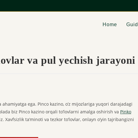
Home
Gui
lovlar va pul yechish jarayoni
a ahamiyatga ega. Pinco kazino, o’z mijozlariga yuqori darajadagi
olada biz Pinco kazino orqali to’lovlarni amalga oshirish va
Pinko
. Xavfsizlik ta’minoti va tezkor to’lovlar, onlayn o’yin tajribangizni