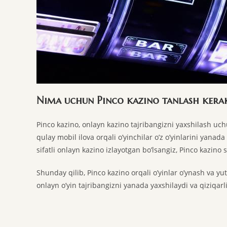
Nima uchun Pinco kazino tanlash kera
Pinco kazino, onlayn kazino tajribangizni yaxshilash uchun
qulay mobil ilova orqali o’yinchilar o’z o’yinlarini yanada
sifatli onlayn kazino izlayotgan bo’lsangiz, Pinco kazino s
Shunday qilib, Pinco kazino orqali o’yinlar o’ynash va y
onlayn o’yin tajribangizni yanada yaxshilaydi va qiziqarli