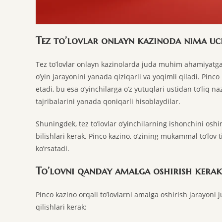
Tez to’lovlar onlayn kazinoda nima u
Tez to’lovlar onlayn kazinolarda juda muhim ahamiyatga e
o’yin jarayonini yanada qiziqarli va yoqimli qiladi. Pinco
etadi, bu esa o’yinchilarga o’z yutuqlari ustidan to’liq na
tajribalarini yanada qoniqarli hisoblaydilar.
Shuningdek, tez to’lovlar o’yinchilarning ishonchini oshi
bilishlari kerak. Pinco kazino, o’zining mukammal to’lov t
ko’rsatadi.
To’lovni qanday amalga oshirish kerak
Pinco kazino orqali to’lovlarni amalga oshirish jarayoni
qilishlari kerak: