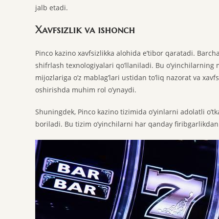
jalb etadi.
Xavfsizlik va ishonch
Pinco kazino xavfsizlikka alohida e’tibor qaratadi. Barc
shifrlash texnologiyalari qo’llaniladi. Bu o’yinchilarning
mijozlariga o’z mablag’lari ustidan to’liq nazorat va xavf
oshirishda muhim rol o’ynaydi.
Shuningdek, Pinco kazino tizimida o’yinlarni adolatli 
boriladi. Bu tizim o’yinchilarni har qanday firibgarlikdan