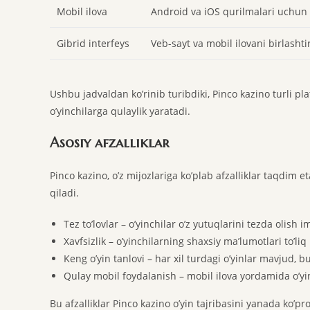
Mobil ilova
Android va iOS qurilmalari uchun
Gibrid interfeys
Veb-sayt va mobil ilovani birlasht
Ushbu jadvaldan ko’rinib turibdiki, Pinco kazino turli pl
o’yinchilarga qulaylik yaratadi.
Asosiy afzalliklar
Pinco kazino, o’z mijozlariga ko’plab afzalliklar taqdim et
qiladi.
Tez to’lovlar – o’yinchilar o’z yutuqlarini tezda olish 
Xavfsizlik – o’yinchilarning shaxsiy ma’lumotlari to’l
Keng o’yin tanlovi – har xil turdagi o’yinlar mavjud, bu
Qulay mobil foydalanish – mobil ilova yordamida o’yi
Bu afzalliklar Pinco kazino o’yin tajribasini yanada ko’pr