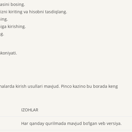
asini bosing.
zni kiriting va hisobni tasdiqlang.
hing.
niga kirishing.
g.
koniyati.
malarda kirish usullari mavjud. Pinco kazino bu borada keng
IZOHLAR
Har qanday qurilmada mavjud bo’lgan veb versiya.