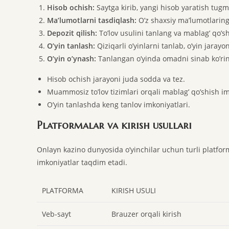
Hisob ochish:
Saytga kirib, yangi hisob yaratish tugm
Ma’lumotlarni tasdiqlash:
O’z shaxsiy ma’lumotlaringi
Depozit qilish:
To’lov usulini tanlang va mablag’ qo’s
O’yin tanlash:
Qiziqarli o’yinlarni tanlab, o’yin jarayo
O’yin o’ynash:
Tanlangan o’yinda omadni sinab ko’rin
Hisob ochish jarayoni juda sodda va tez.
Muammosiz to’lov tizimlari orqali mablag’ qo’shish im
O’yin tanlashda keng tanlov imkoniyatlari.
Platformalar va kirish usullari
Onlayn kazino dunyosida o’yinchilar uchun turli platfor
imkoniyatlar taqdim etadi.
PLATFORMA
KIRISH USULI
Veb-sayt
Brauzer orqali kirish