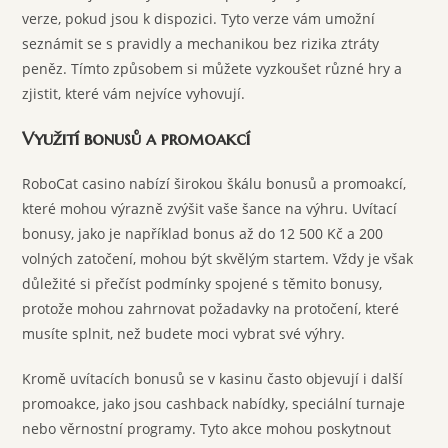
verze, pokud jsou k dispozici. Tyto verze vám umožní
seznámit se s pravidly a mechanikou bez rizika ztráty
peněz. Tímto způsobem si můžete vyzkoušet různé hry a
zjistit, které vám nejvíce vyhovují.
Využití bonusů a promoakcí
RoboCat casino nabízí širokou škálu bonusů a promoakcí,
které mohou výrazně zvýšit vaše šance na výhru. Uvítací
bonusy, jako je například bonus až do 12 500 Kč a 200
volných zatočení, mohou být skvělým startem. Vždy je však
důležité si přečíst podmínky spojené s těmito bonusy,
protože mohou zahrnovat požadavky na protočení, které
musíte splnit, než budete moci vybrat své výhry.
Kromě uvítacích bonusů se v kasinu často objevují i další
promoakce, jako jsou cashback nabídky, speciální turnaje
nebo věrnostní programy. Tyto akce mohou poskytnout