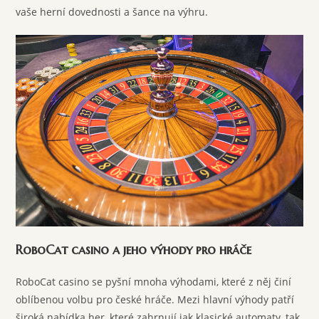
vaše herní dovednosti a šance na výhru.
RoboCat casino a jeho výhody pro hráče
RoboCat casino se pyšní mnoha výhodami, které z něj činí
oblíbenou volbu pro české hráče. Mezi hlavní výhody patří
široká nabídka her, které zahrnují jak klasické automaty, tak