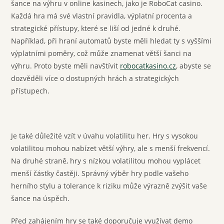
šance na výhru v online kasinech, jako je RoboCat casino.
Každá hra má své vlastní pravidla, výplatní procenta a
strategické přístupy, které se liší od jedné k druhé.
Například, při hraní automatů byste měli hledat ty s vyššími
výplatními poměry, což může znamenat větší šanci na
výhru. Proto byste měli navštívit
robocatkasino.cz
, abyste se
dozvěděli více o dostupných hrách a strategických
přístupech.
Je také důležité vzít v úvahu volatilitu her. Hry s vysokou
volatilitou mohou nabízet větší výhry, ale s menší frekvencí.
Na druhé straně, hry s nízkou volatilitou mohou vyplácet
menší částky častěji. Správný výběr hry podle vašeho
herního stylu a tolerance k riziku může výrazně zvýšit vaše
šance na úspěch.
Před zahájením hry se také doporučuje využívat demo