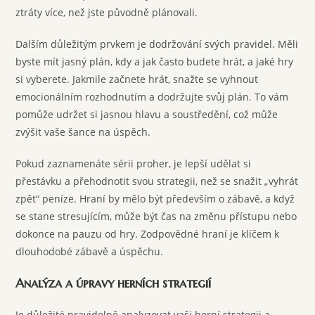
ztráty více, než jste původně plánovali.
Dalším důležitým prvkem je dodržování svých pravidel. Měli
byste mít jasný plán, kdy a jak často budete hrát, a jaké hry
si vyberete. Jakmile začnete hrát, snažte se vyhnout
emocionálním rozhodnutím a dodržujte svůj plán. To vám
pomůže udržet si jasnou hlavu a soustředění, což může
zvýšit vaše šance na úspěch.
Pokud zaznamenáte sérii proher, je lepší udělat si
přestávku a přehodnotit svou strategii, než se snažit „vyhrát
zpět“ peníze. Hraní by mělo být především o zábavě, a když
se stane stresujícím, může být čas na změnu přístupu nebo
dokonce na pauzu od hry. Zodpovědné hraní je klíčem k
dlouhodobé zábavě a úspěchu.
Analýza a úpravy herních strategií
Je důležité pravidelně analyzovat vaši herní strategii a