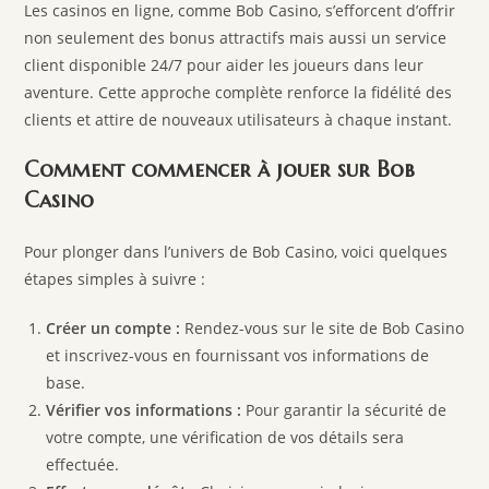
Les casinos en ligne, comme Bob Casino, s’efforcent d’offrir
non seulement des bonus attractifs mais aussi un service
client disponible 24/7 pour aider les joueurs dans leur
aventure. Cette approche complète renforce la fidélité des
clients et attire de nouveaux utilisateurs à chaque instant.
Comment commencer à jouer sur Bob
Casino
Pour plonger dans l’univers de Bob Casino, voici quelques
étapes simples à suivre :
Créer un compte :
Rendez-vous sur le site de Bob Casino
et inscrivez-vous en fournissant vos informations de
base.
Vérifier vos informations :
Pour garantir la sécurité de
votre compte, une vérification de vos détails sera
effectuée.