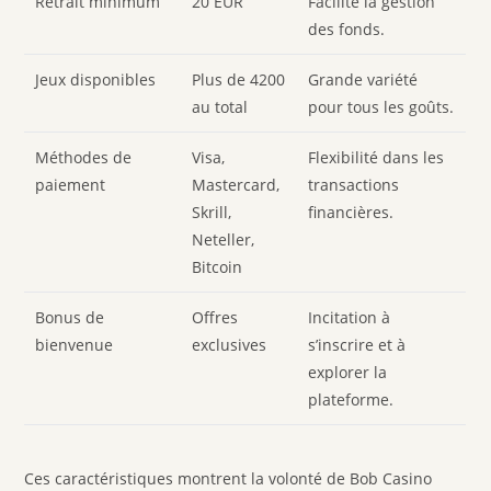
Retrait minimum
20 EUR
Facilite la gestion
des fonds.
Jeux disponibles
Plus de 4200
Grande variété
au total
pour tous les goûts.
Méthodes de
Visa,
Flexibilité dans les
paiement
Mastercard,
transactions
Skrill,
financières.
Neteller,
Bitcoin
Bonus de
Offres
Incitation à
bienvenue
exclusives
s’inscrire et à
explorer la
plateforme.
Ces caractéristiques montrent la volonté de Bob Casino