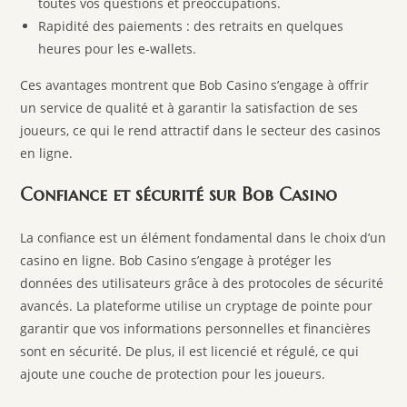
toutes vos questions et préoccupations.
Rapidité des paiements : des retraits en quelques
heures pour les e-wallets.
Ces avantages montrent que Bob Casino s’engage à offrir
un service de qualité et à garantir la satisfaction de ses
joueurs, ce qui le rend attractif dans le secteur des casinos
en ligne.
Confiance et sécurité sur Bob Casino
La confiance est un élément fondamental dans le choix d’un
casino en ligne. Bob Casino s’engage à protéger les
données des utilisateurs grâce à des protocoles de sécurité
avancés. La plateforme utilise un cryptage de pointe pour
garantir que vos informations personnelles et financières
sont en sécurité. De plus, il est licencié et régulé, ce qui
ajoute une couche de protection pour les joueurs.