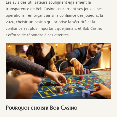
Les avis des utilisateurs soulignent également la
transparence de Bob Casino concernant ses jeux et ses
opérations, renforçant ainsi la confiance des joueurs. En
2026, choisir un casino qui priorise la sécurité et la
confiance est plus important que jamais, et Bob Casino
s’efforce de répondre à ces attentes.
Pourquoi choisir Bob Casino