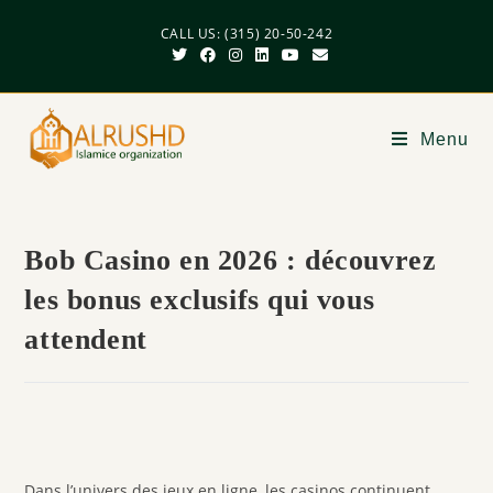
CALL US: (315) 20-50-242
Menu
Bob Casino en 2026 : découvrez
les bonus exclusifs qui vous
attendent
Dans l’univers des jeux en ligne, les casinos continuent