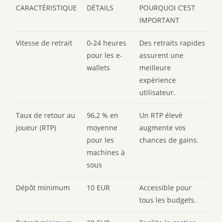
CARACTÉRISTIQUE
DÉTAILS
POURQUOI C’EST
IMPORTANT
Vitesse de retrait
0-24 heures
Des retraits rapides
pour les e-
assurent une
wallets
meilleure
expérience
utilisateur.
Taux de retour au
96,2 % en
Un RTP élevé
joueur (RTP)
moyenne
augmente vos
pour les
chances de gains.
machines à
sous
Dépôt minimum
10 EUR
Accessible pour
tous les budgets.